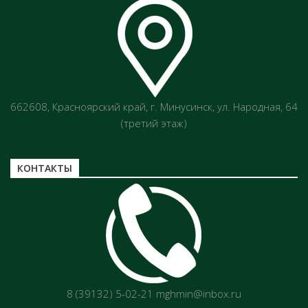
662608, Красноярский край, г. Минусинск, ул. Народная, 64
(третий этаж)
КОНТАКТЫ
8 (39132) 5-02-21 mghmin@inbox.ru