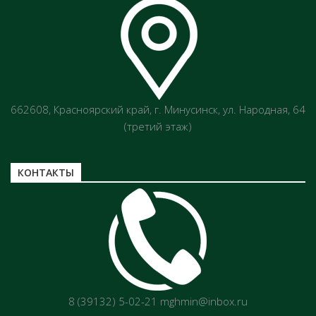
662608, Красноярский край, г. Минусинск, ул. Народная, 64
(третий этаж)
КОНТАКТЫ
8 (39132) 5-02-21 mghmin@inbox.ru