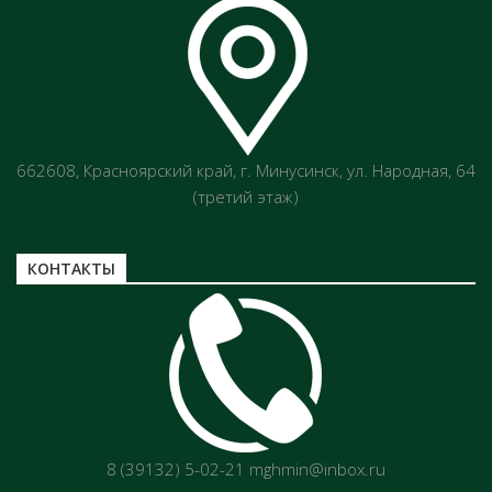
662608, Красноярский край, г. Минусинск, ул. Народная, 64
(третий этаж)
КОНТАКТЫ
8 (39132) 5-02-21 mghmin@inbox.ru