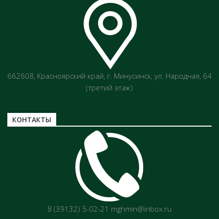
662608, Красноярский край, г. Минусинск, ул. Народная, 64
(третий этаж)
КОНТАКТЫ
8 (39132) 5-02-21 mghmin@inbox.ru