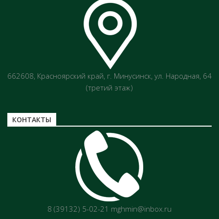
662608, Красноярский край, г. Минусинск, ул. Народная, 64
(третий этаж)
КОНТАКТЫ
8 (39132) 5-02-21 mghmin@inbox.ru