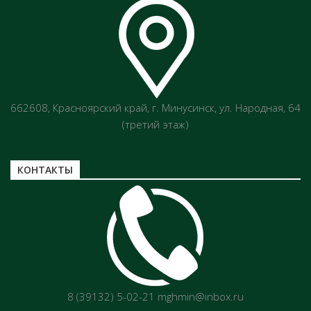
662608, Красноярский край, г. Минусинск, ул. Народная, 64
(третий этаж)
КОНТАКТЫ
8 (39132) 5-02-21 mghmin@inbox.ru