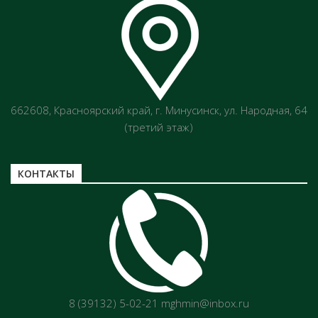
662608, Красноярский край, г. Минусинск, ул. Народная, 64
(третий этаж)
КОНТАКТЫ
8 (39132) 5-02-21 mghmin@inbox.ru