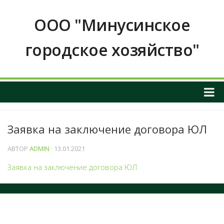
ООО "Минусинское
городское хозяйство"
О НАС
Заявка на заключение договора ЮЛ
ОБЩАЯ ИНФОРМАЦИЯ О ПРЕДПРИЯТИИ
График приема граждан
АВТОР
ADMIN
· 13.01.2021
ИНФОРМАЦИЯ О РУКОВОДСТВЕ
Заявка на заключение договора ЮЛ
РЕКВИЗИТЫ И КОНТАКТНЫЕ ДАННЫЕ
ПОЛОЖЕНИЕ О ЗАКУПКАХ
Услуги и тарифы