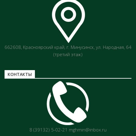
662608, Красноярский край, г. Минусинск, ул. Народная, 64
(третий этаж)
КОНТАКТЫ
8 (39132) 5-02-21 mghmin@inbox.ru