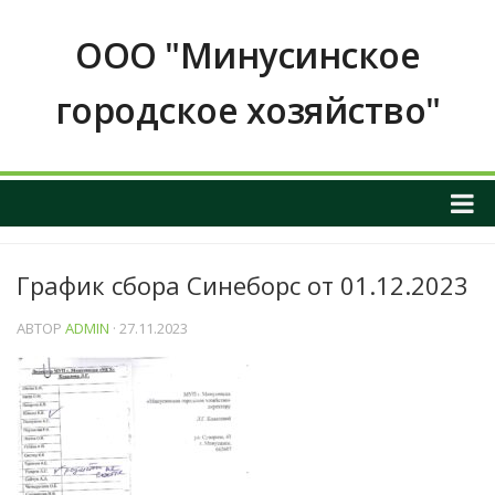
ООО "Минусинское
городское хозяйство"
О НАС
График сбора Синеборс от 01.12.2023
ОБЩАЯ ИНФОРМАЦИЯ О ПРЕДПРИЯТИИ
График приема граждан
АВТОР
ADMIN
· 27.11.2023
ИНФОРМАЦИЯ О РУКОВОДСТВЕ
РЕКВИЗИТЫ И КОНТАКТНЫЕ ДАННЫЕ
ПОЛОЖЕНИЕ О ЗАКУПКАХ
Услуги и тарифы