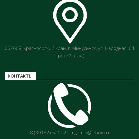
662608, Красноярский край, г. Минусинск, ул. Народная, 64
(третий этаж)
КОНТАКТЫ
8 (39132) 5-02-21 mghmin@inbox.ru