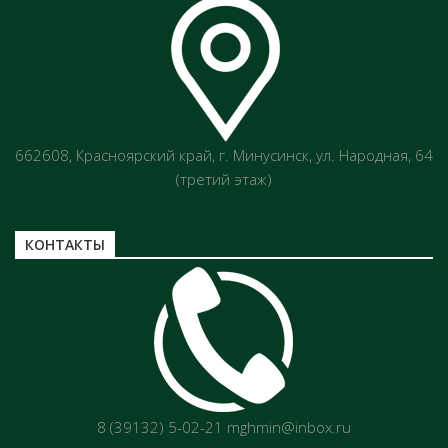
662608, Красноярский край, г. Минусинск, ул. Народная, 64
(третий этаж)
КОНТАКТЫ
8 (39132) 5-02-21 mghmin@inbox.ru