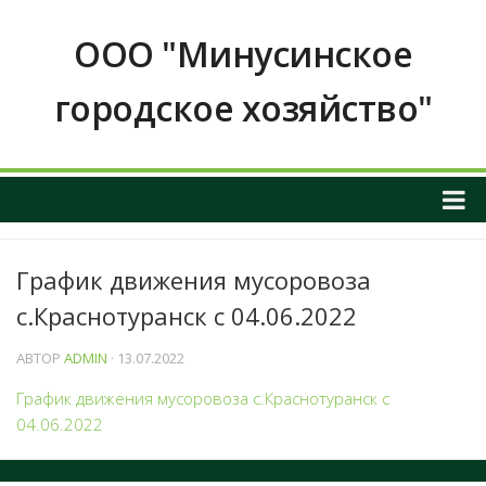
ООО "Минусинское
городское хозяйство"
О НАС
График движения мусоровоза
ОБЩАЯ ИНФОРМАЦИЯ О ПРЕДПРИЯТИИ
с.Краснотуранск с 04.06.2022
График приема граждан
ИНФОРМАЦИЯ О РУКОВОДСТВЕ
АВТОР
ADMIN
· 13.07.2022
РЕКВИЗИТЫ И КОНТАКТНЫЕ ДАННЫЕ
График движения мусоровоза с.Краснотуранск с
04.06.2022
ПОЛОЖЕНИЕ О ЗАКУПКАХ
Услуги и тарифы