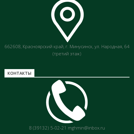
662608, Красноярский край, г. Минусинск, ул. Народная, 64
(третий этаж)
КОНТАКТЫ
8 (39132) 5-02-21 mghmin@inbox.ru