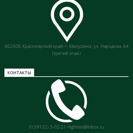
662608, Красноярский край, г. Минусинск, ул. Народная, 64
(третий этаж)
КОНТАКТЫ
8 (39132) 5-02-21 mghmin@inbox.ru