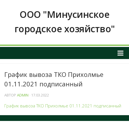
ООО "Минусинское
городское хозяйство"
О НАС
График вывоза ТКО Прихолмье
ОБЩАЯ ИНФОРМАЦИЯ О ПРЕДПРИЯТИИ
01.11.2021 подписанный
График приема граждан
ИНФОРМАЦИЯ О РУКОВОДСТВЕ
АВТОР
ADMIN
· 17.03.2022
РЕКВИЗИТЫ И КОНТАКТНЫЕ ДАННЫЕ
График вывоза ТКО Прихолмье 01.11.2021 подписанный
ПОЛОЖЕНИЕ О ЗАКУПКАХ
Услуги и тарифы