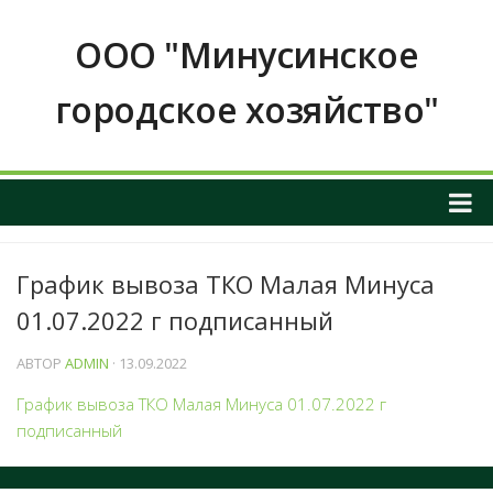
ООО "Минусинское
городское хозяйство"
О НАС
График вывоза ТКО Малая Минуса
ОБЩАЯ ИНФОРМАЦИЯ О ПРЕДПРИЯТИИ
01.07.2022 г подписанный
График приема граждан
ИНФОРМАЦИЯ О РУКОВОДСТВЕ
АВТОР
ADMIN
· 13.09.2022
РЕКВИЗИТЫ И КОНТАКТНЫЕ ДАННЫЕ
График вывоза ТКО Малая Минуса 01.07.2022 г
подписанный
ПОЛОЖЕНИЕ О ЗАКУПКАХ
Услуги и тарифы