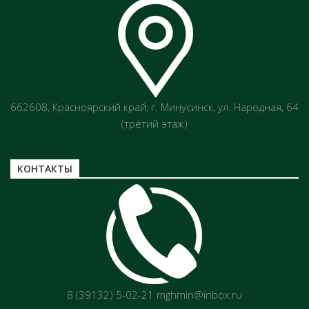
662608, Красноярский край, г. Минусинск, ул. Народная, 64
(третий этаж)
КОНТАКТЫ
8 (39132) 5-02-21 mghmin@inbox.ru