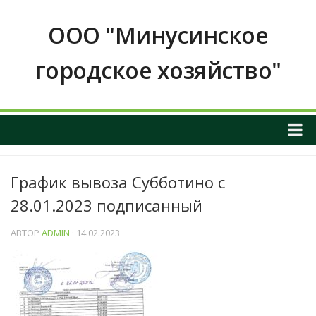
ООО "Минусинское
городское хозяйство"
О НАС
График вывоза Субботино с
ОБЩАЯ ИНФОРМАЦИЯ О ПРЕДПРИЯТИИ
28.01.2023 подписанный
График приема граждан
ИНФОРМАЦИЯ О РУКОВОДСТВЕ
АВТОР
ADMIN
· 14.02.2023
РЕКВИЗИТЫ И КОНТАКТНЫЕ ДАННЫЕ
ПОЛОЖЕНИЕ О ЗАКУПКАХ
Услуги и тарифы