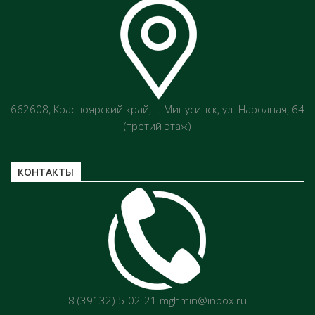
662608, Красноярский край, г. Минусинск, ул. Народная, 64
(третий этаж)
КОНТАКТЫ
8 (39132) 5-02-21 mghmin@inbox.ru