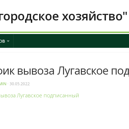
городское хозяйство"
ОВ
фик вывоза Лугавское по
MIN
· 30.05.2022
вывоза Лугавское подписанный