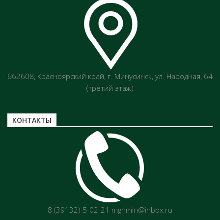
662608, Красноярский край, г. Минусинск, ул. Народная, 64
(третий этаж)
КОНТАКТЫ
8 (39132) 5-02-21 mghmin@inbox.ru