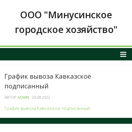
ООО "Минусинское
городское хозяйство"
О НАС
График вывоза Кавказское
ОБЩАЯ ИНФОРМАЦИЯ О ПРЕДПРИЯТИИ
подписанный
График приема граждан
ИНФОРМАЦИЯ О РУКОВОДСТВЕ
АВТОР
ADMIN
· 29.08.2022
РЕКВИЗИТЫ И КОНТАКТНЫЕ ДАННЫЕ
График вывоза Кавказское подписанный
ПОЛОЖЕНИЕ О ЗАКУПКАХ
Услуги и тарифы