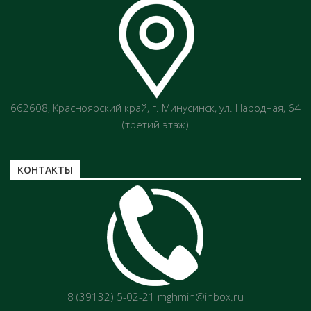
662608, Красноярский край, г. Минусинск, ул. Народная, 64
(третий этаж)
КОНТАКТЫ
8 (39132) 5-02-21 mghmin@inbox.ru