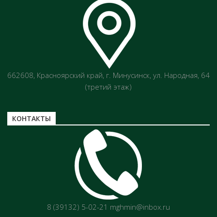
662608, Красноярский край, г. Минусинск, ул. Народная, 64
(третий этаж)
КОНТАКТЫ
8 (39132) 5-02-21 mghmin@inbox.ru