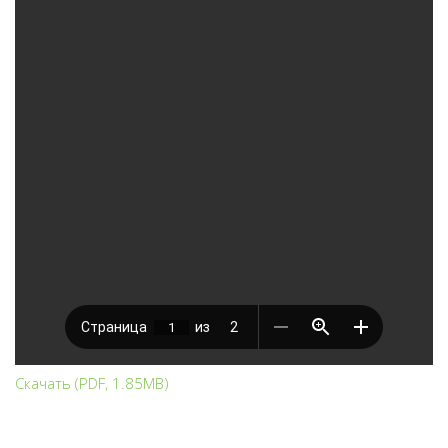
ЗАХОРОНЕНИЕ ОТХОДОВ
НОРМАТИВНЫЕ ДОКУМЕНТЫ
ЮРИДИЧЕСКИМ ЛИЦАМ
ЗАХОРОНЕНИЕ ТКО
Информация по захоронению НКО
ТАРИФЫ ТКО
Информация по полигону ТБО г. Минусинск
Скачать (PDF, 1.85MB)