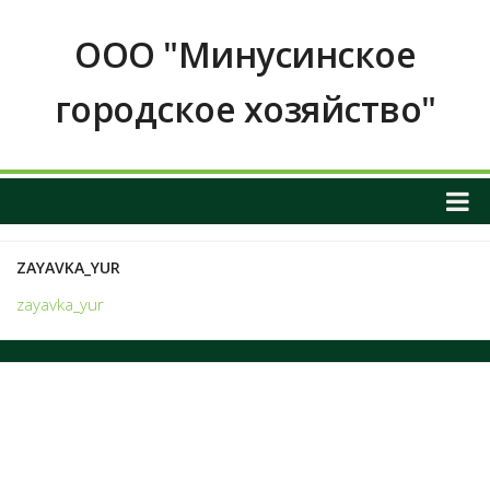
ООО "Минусинское
городское хозяйство"
О НАС
ZAYAVKA_YUR
ОБЩАЯ ИНФОРМАЦИЯ О ПРЕДПРИЯТИИ
zayavka_yur
График приема граждан
ИНФОРМАЦИЯ О РУКОВОДСТВЕ
РЕКВИЗИТЫ И КОНТАКТНЫЕ ДАННЫЕ
ПОЛОЖЕНИЕ О ЗАКУПКАХ
Услуги и тарифы