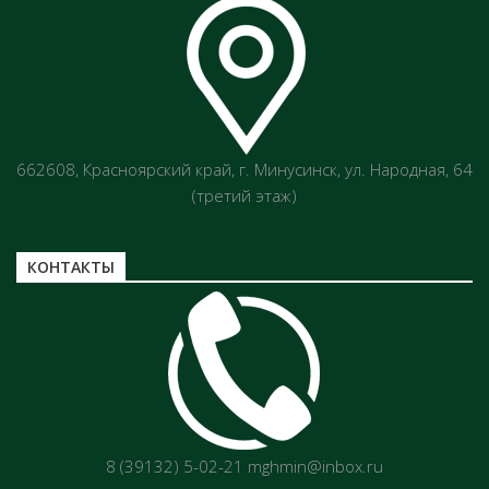
662608, Красноярский край, г. Минусинск, ул. Народная, 64
(третий этаж)
КОНТАКТЫ
8 (39132) 5-02-21 mghmin@inbox.ru