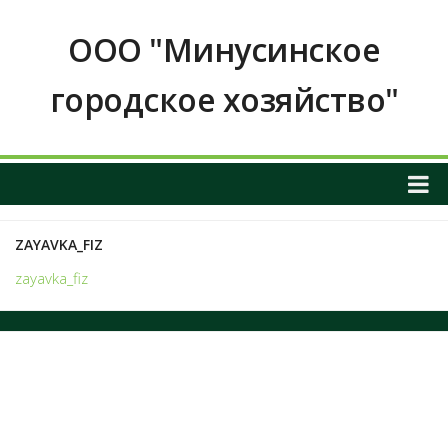
ООО "Минусинское
городское хозяйство"
О НАС
ZAYAVKA_FIZ
ОБЩАЯ ИНФОРМАЦИЯ О ПРЕДПРИЯТИИ
zayavka_fiz
График приема граждан
ИНФОРМАЦИЯ О РУКОВОДСТВЕ
РЕКВИЗИТЫ И КОНТАКТНЫЕ ДАННЫЕ
ПОЛОЖЕНИЕ О ЗАКУПКАХ
Услуги и тарифы