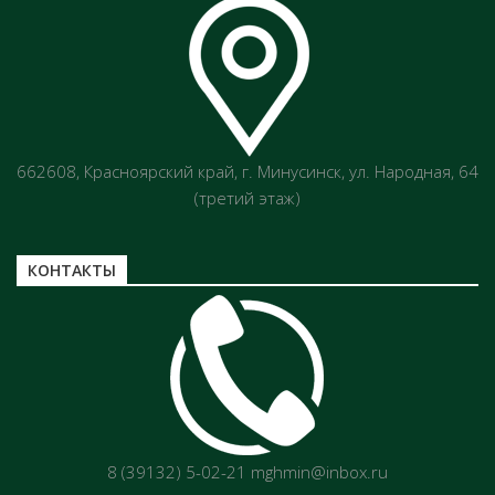
662608, Красноярский край, г. Минусинск, ул. Народная, 64
(третий этаж)
КОНТАКТЫ
8 (39132) 5-02-21 mghmin@inbox.ru