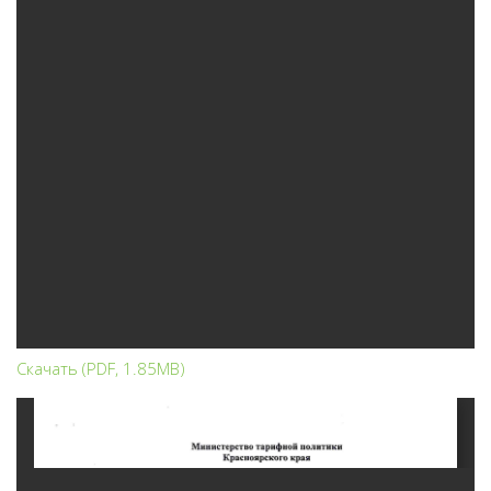
ЗАХОРОНЕНИЕ ОТХОДОВ
НОРМАТИВНЫЕ ДОКУМЕНТЫ
ЮРИДИЧЕСКИМ ЛИЦАМ
ЗАХОРОНЕНИЕ ТКО
Информация по захоронению НКО
ТАРИФЫ ТКО
Информация по полигону ТБО г. Минусинск
Скачать (PDF, 1.85MB)